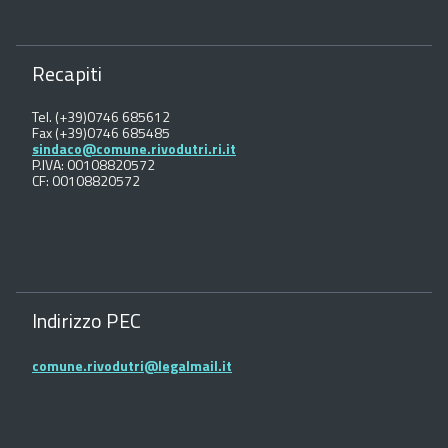
Recapiti
Tel. (+39)0746 685612
Fax (+39)0746 685485
sindaco@comune.rivodutri.ri.it
P.IVA: 00108820572
CF: 00108820572
Indirizzo PEC
comune.rivodutri@legalmail.it