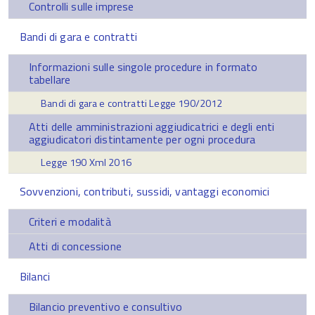
Controlli sulle imprese
Bandi di gara e contratti
Informazioni sulle singole procedure in formato
tabellare
Bandi di gara e contratti Legge 190/2012
Atti delle amministrazioni aggiudicatrici e degli enti
aggiudicatori distintamente per ogni procedura
Legge 190 Xml 2016
Sovvenzioni, contributi, sussidi, vantaggi economici
Criteri e modalità
Atti di concessione
Bilanci
Bilancio preventivo e consultivo