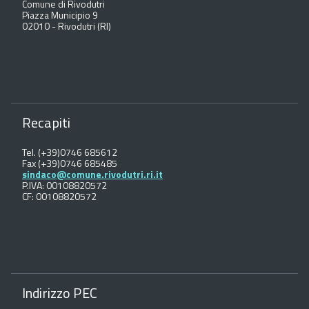
Comune di Rivodutri
Piazza Municipio 9
02010 - Rivodutri (RI)
Recapiti
Tel. (+39)0746 685612
Fax (+39)0746 685485
sindaco@comune.rivodutri.ri.it
P.IVA: 00108820572
CF: 00108820572
Indirizzo PEC