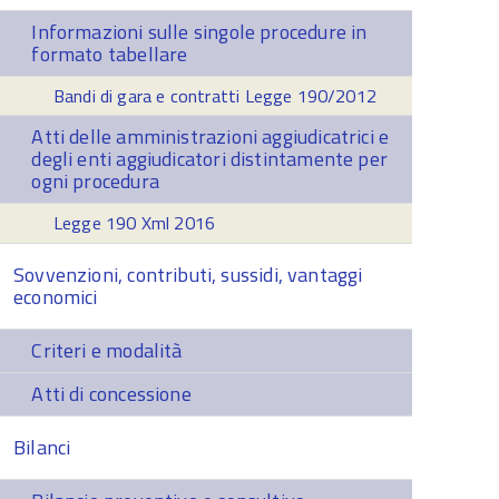
Informazioni sulle singole procedure in
formato tabellare
Bandi di gara e contratti Legge 190/2012
Atti delle amministrazioni aggiudicatrici e
degli enti aggiudicatori distintamente per
ogni procedura
Legge 190 Xml 2016
Sovvenzioni, contributi, sussidi, vantaggi
economici
Criteri e modalità
Atti di concessione
Bilanci