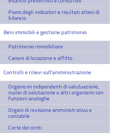
Bilancio preventivo e consultivo
Piano degli indicatori e risultati attesi di
bilancio
Beni immobili e gestione patrimonio
Patrimonio immobiliare
Canoni di locazione e affitto
Controlli e rilievi sull'amministrazione
Organismi indipendenti di valutuazione,
nuclei di valutazione o altri organismi con
funzioni analoghe
Organi di revisione amministrativa e
contabile
Corte dei conti