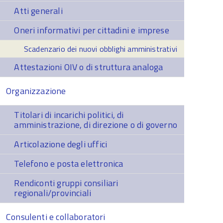
Atti generali
Oneri informativi per cittadini e imprese
Scadenzario dei nuovi obblighi amministrativi
Attestazioni OIV o di struttura analoga
Organizzazione
Titolari di incarichi politici, di
amministrazione, di direzione o di governo
Articolazione degli uffici
Telefono e posta elettronica
Rendiconti gruppi consiliari
regionali/provinciali
Consulenti e collaboratori