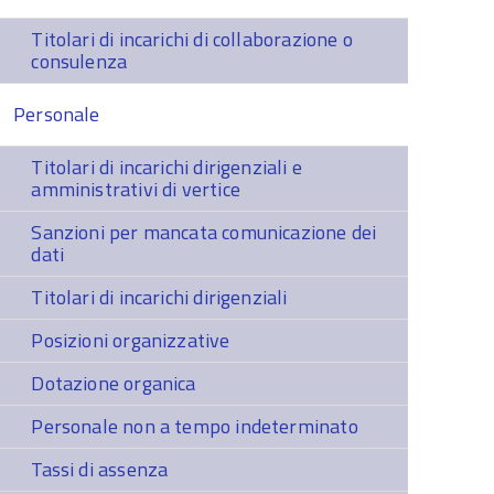
Titolari di incarichi di collaborazione o
consulenza
Personale
Titolari di incarichi dirigenziali e
amministrativi di vertice
Sanzioni per mancata comunicazione dei
dati
Titolari di incarichi dirigenziali
Posizioni organizzative
Dotazione organica
Personale non a tempo indeterminato
Tassi di assenza