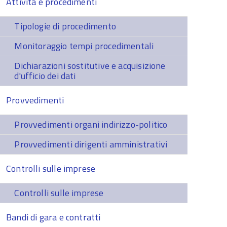
Attività e procedimenti
Tipologie di procedimento
Monitoraggio tempi procedimentali
Dichiarazioni sostitutive e acquisizione
d'ufficio dei dati
Provvedimenti
Provvedimenti organi indirizzo-politico
Provvedimenti dirigenti amministrativi
Controlli sulle imprese
Controlli sulle imprese
Bandi di gara e contratti