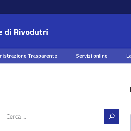
e di
Rivodutri
nistrazione Trasparente
Servizi online
La