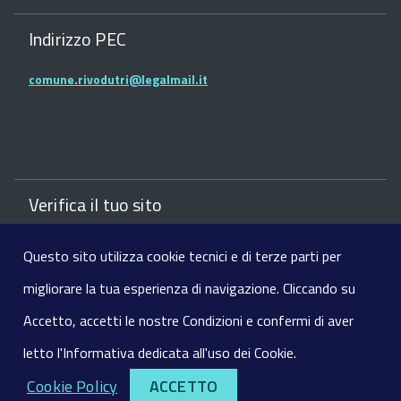
Indirizzo PEC
comune.rivodutri@legalmail.it
Verifica il tuo sito
Verifica il sito del comune con la Bussola della
Questo sito utilizza cookie tecnici e di terze parti per
Trasparenza dei siti web
migliorare la tua esperienza di navigazione. Cliccando su
Visite:
75028
Accetto, accetti le nostre Condizioni e confermi di aver
letto l'Informativa dedicata all'uso dei Cookie.
|
|
Note Legali
Privacy
Cookie Policy
Sito realizzato da
GaspariLab
Cookie Policy
ACCETTO