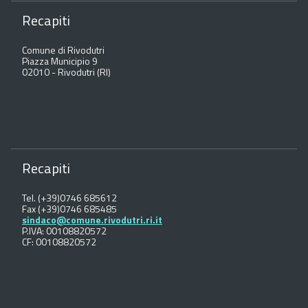
Recapiti
Comune di Rivodutri
Piazza Municipio 9
02010 - Rivodutri (RI)
Recapiti
Tel. (+39)0746 685612
Fax (+39)0746 685485
sindaco@comune.rivodutri.ri.it
P.IVA: 00108820572
CF: 00108820572