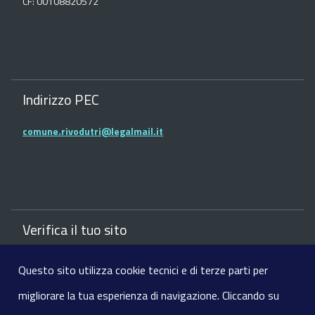
CF: 00108820572
Indirizzo PEC
comune.rivodutri@legalmail.it
Verifica il tuo sito
Verifica il sito del comune con la Bussola della
Questo sito utilizza cookie tecnici e di terze parti per
Trasparenza dei siti web
migliorare la tua esperienza di navigazione. Cliccando su