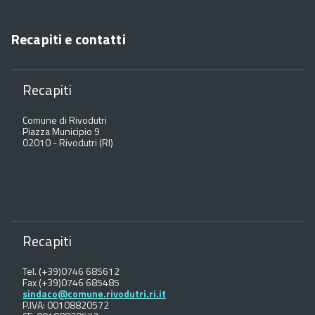
Recapiti e contatti
Recapiti
Comune di Rivodutri
Piazza Municipio 9
02010 - Rivodutri (RI)
Recapiti
Tel. (+39)0746 685612
Fax (+39)0746 685485
sindaco@comune.rivodutri.ri.it
P.IVA: 00108820572