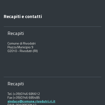
Recapiti e contatti
Recapiti
Comune di Rivodutri
Piazza Municipio 9
02010 - Rivodutri (RI)
Recapiti
Tel. (+39)0746 685612
Fax (+39)0746 685485
sindaco@comune.rivodutri.ri.it
P.IVA: 00108820572