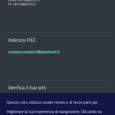
CF: 00108820572
Indirizzo PEC
comune.rivodutri@legalmail.it
Verifica il tuo sito
Verifica il sito del comune con la Bussola della
Questo sito utilizza cookie tecnici e di terze parti per
Trasparenza dei siti web
migliorare la tua esperienza di navigazione. Cliccando su